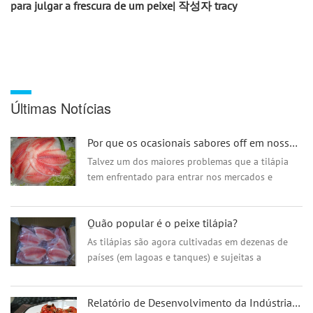
para julgar a frescura de um peixe| 작성자 tracy
Últimas Notícias
Por que os ocasionais sabores off em nossa Tilapia, e como evitá-lo?
Talvez um dos maiores problemas que a tilápia
tem enfrentado para entrar nos mercados e
ganhar aceitação geral do cliente comum, é o
ocasional mau gosto que pode ter. Sabe-...
Quão popular é o peixe tilápia?
As tilápias são agora cultivadas em dezenas de
países (em lagoas e tanques) e sujeitas a
rigorosos padrões de controle de qualidade. O
resultado é um peixe que combina um sabor
Relatório de Desenvolvimento da Indústria de Caranguejo da China (2022)
suave e amigável ao consumidor com uma pitada