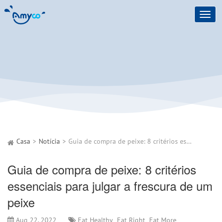
Toggl
navig
Casa
Notícia
Guia de compra de peixe: 8 critérios essenciais para julgar a frescura de um peixe
Guia de compra de peixe: 8 critérios
essenciais para julgar a frescura de um
peixe
Aug 22, 2022
Eat Healthy
Eat Right
Eat More