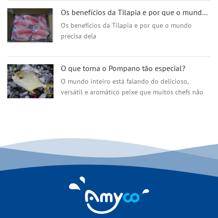
Os benefícios da Tilapia e por que o mundo precisa dela
Os benefícios da Tilapia e por que o mundo
precisa dela
O que torna o Pompano tão especial?
O mundo inteiro está falando do delicioso,
versátil e aromático peixe que muitos chefs não
parecem se fartar em suas cozinhas. Estes são os
poderosos Pompano de águas quentes que as
pessoas preferem ter em seu prato. Se você é uma
daquelas pessoas que está se perguntando como
é o sabor do #Pompano #Fish? Temos algumas
informações valiosas para você neste artigo,
continue lendo!