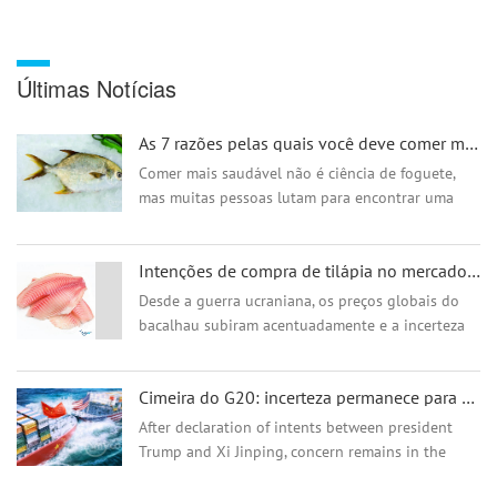
Últimas Notícias
As 7 razões pelas quais você deve comer mais peixe
Comer mais saudável não é ciência de foguete,
mas muitas pessoas lutam para encontrar uma
maneira de comer melhor. Estamos aqui dando-
lhe algumas razões que tornar&at...
Intenções de compra de tilápia no mercado europeu aumentam, varejistas focam na estabilidade da cade
Desde a guerra ucraniana, os preços globais do
bacalhau subiram acentuadamente e a incerteza
da cadeia de abastecimento aumentou dia a dia.
O mercado europeu começou a procurar
Cimeira do G20: incerteza permanece para o mercado de Tilápia
alternati...
After declaration of intents between president
Trump and Xi Jinping, concern remains in the
Tilapia Market.