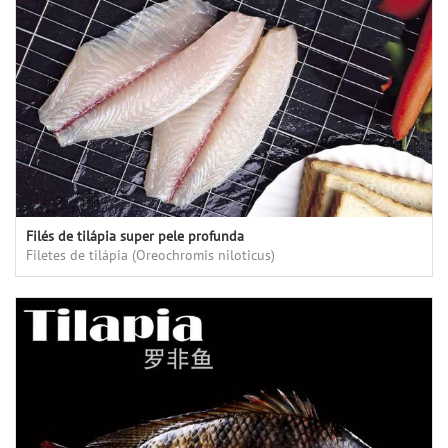
Filés de tilápia super pele profunda
Filetes de tilápia (Oreochromis niloticus)