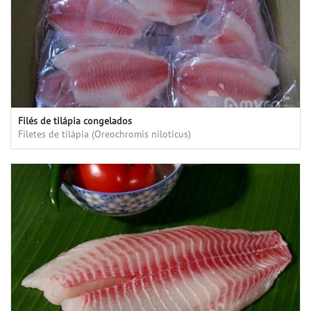
Filés de tilápia congelados
Filetes de tilápia (Oreochromis niloticus)