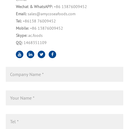
Wechat & WhatsAPP:
+86 13876009452
Email:
sales@amycoseafoods.com
Tel:
+86138 76009452
Mobile:
+86 13876009452
Skype:
ac.foods
QQ:
1468351109