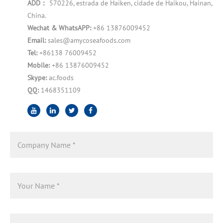
ADD：
570226, estrada de Haiken, cidade de Haikou, Hainan,
China.
Wechat & WhatsAPP:
+86 13876009452
Email:
sales@amycoseafoods.com
Tel:
+86138 76009452
Mobile:
+86 13876009452
Skype:
ac.foods
QQ:
1468351109