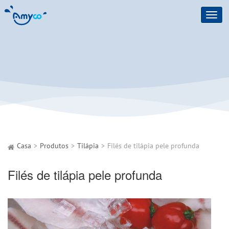
Toggl
navig
Casa
Produtos
Tilápia
Filés de tilápia pele profunda
Filés de tilápia pele profunda