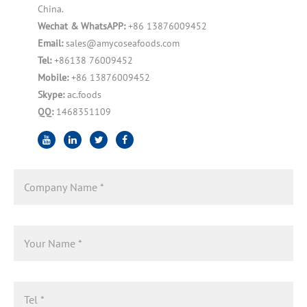
China.
Wechat & WhatsAPP:
+86 13876009452
Email:
sales@amycoseafoods.com
Tel:
+86138 76009452
Mobile:
+86 13876009452
Skype:
ac.foods
QQ:
1468351109