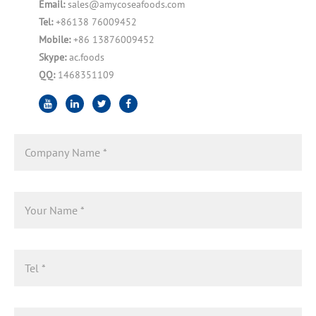
Email:
sales@amycoseafoods.com
Tel:
+86138 76009452
Mobile:
+86 13876009452
Skype:
ac.foods
QQ:
1468351109