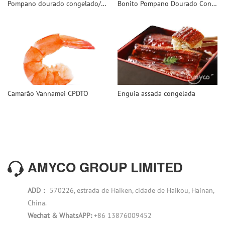
Pompano dourado congelado/Pomfret WR
Bonito Pompano Dourado Congelado
Camarão Vannamei CPDTO
Enguia assada congelada
AMYCO GROUP LIMITED
ADD：
570226, estrada de Haiken, cidade de Haikou, Hainan,
China.
Wechat & WhatsAPP:
+86 13876009452