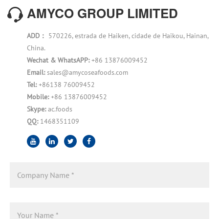
AMYCO GROUP LIMITED
ADD：
570226, estrada de Haiken, cidade de Haikou, Hainan,
China.
Wechat & WhatsAPP:
+86 13876009452
Email:
sales@amycoseafoods.com
Tel:
+86138 76009452
Mobile:
+86 13876009452
Skype:
ac.foods
QQ:
1468351109